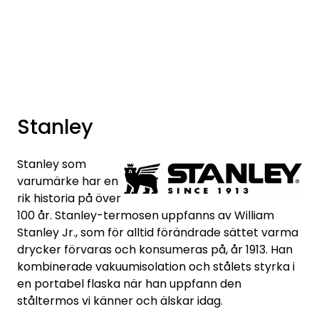
Skip to main content
Varumärken
Nyheter/info
Stanley
Mediaportalen
Stanley som
varumärke har en
rik historia på över
100 år. Stanley-termosen uppfanns av William
Stanley Jr., som för alltid förändrade sättet varma
drycker förvaras och konsumeras på, år 1913. Han
kombinerade vakuumisolation och stålets styrka i
en portabel flaska när han uppfann den
ståltermos vi känner och älskar idag.