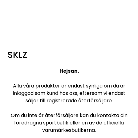
Skip to main content
Varumärken
Nyheter/info
SKLZ
Mediaportalen
Hejsan.
Alla våra produkter är endast synliga om du är
inloggad som kund hos oss, eftersom vi endast
säljer till registrerade återförsäljare.
Om du inte är återförsäljare kan du kontakta din
föredragna sportbutik eller en av de officiella
varumärkesbutikerna.