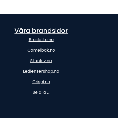
Våra brandsidor
Brusletto.no
Camelbak.no
Stanley.no
Ledlensershop.no
Crispi.no
Se alla ...