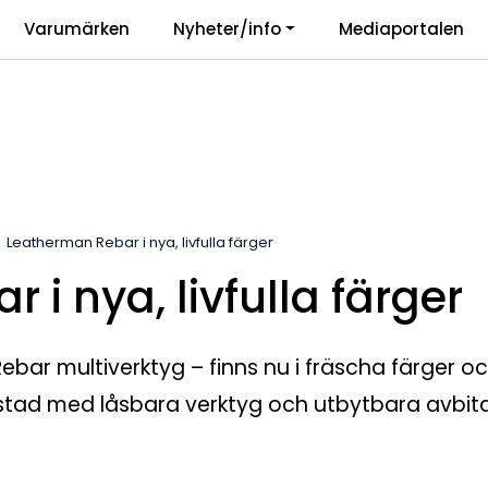
|
Varumärken
Nyheter/info
Mediaportalen
r
Vårt ansvar
Langu
Leatherman Rebar i nya, livfulla färger
i nya, livfulla färger
ebar multiverktyg – finns nu i fräscha färger 
stad med låsbara verktyg och utbytbara avbita