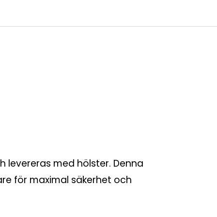
0
age
Kundservice
Favoriter
Logga in
och levereras med hölster. Denna
re för maximal säkerhet och