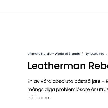
Skip to main content
|
|
Kanaler
Kontakta oss
Kataloge
Ultimate Nordic - World of Brands
Nyheter/info
Leatherman Rebar 
En av våra absoluta bästsäljare – R
mångsidiga problemlösare är utru
hållbarhet.