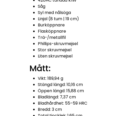
420HC tandad kniv
Såg
Syl med nålsöga
Linjal (8 tum | 19 cm)
Burköppnare
Flasköppnare
Trä-/metallfil
Phillips-skruvmejsel
Stor skruvmejsel
Liten skruvmejsel
Mått:
Vikt: 189,94 g
Stängd längd: 10,16 cm
Öppen längd: 15,88 cm
Bladlängd: 7,37 cm
Bladhårdhet: 55–59 HRC
Bredd: 3 cm
Total tjocklek: 1,65 cm