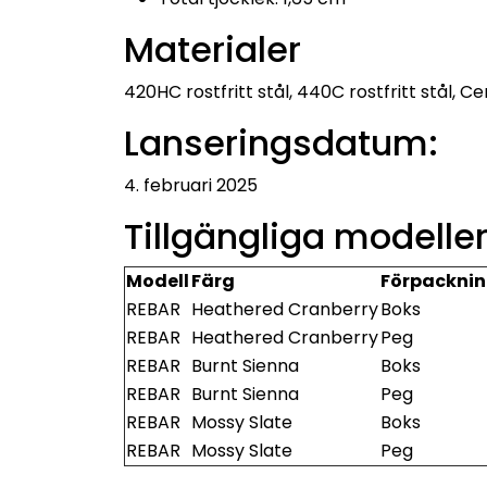
Materialer
420HC rostfritt stål, 440C rostfritt stål, 
Lanseringsdatum:
4. februari 2025
Tillgängliga modeller
Modell
Färg
Förpacknin
REBAR
Heathered Cranberry
Boks
REBAR
Heathered Cranberry
Peg
REBAR
Burnt Sienna
Boks
REBAR
Burnt Sienna
Peg
REBAR
Mossy Slate
Boks
REBAR
Mossy Slate
Peg