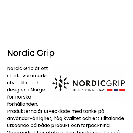
Skip to main content
Varumärken
Nyheter/info
Nordic Grip
Mediaportalen
Nordic Grip är ett
starkt varumärke
utvecklat och
designat i Norge
för norska
förhållanden.
Produkterna är utvecklade med tanke på
användarvänlighet, hög kvalitet och ett tilltalande
utseende på både produkt och förpackning.
Varumärket har etablerat en hög kännedom på