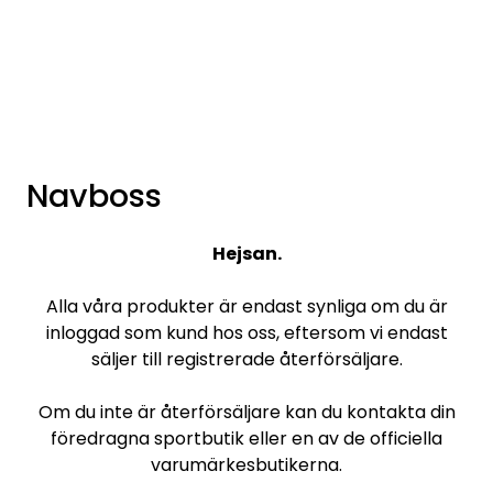
Skip to main content
Varumärken
Nyheter/info
Navboss
Mediaportalen
Hejsan.
Alla våra produkter är endast synliga om du är
inloggad som kund hos oss, eftersom vi endast
säljer till registrerade återförsäljare.
Om du inte är återförsäljare kan du kontakta din
föredragna sportbutik eller en av de officiella
varumärkesbutikerna.