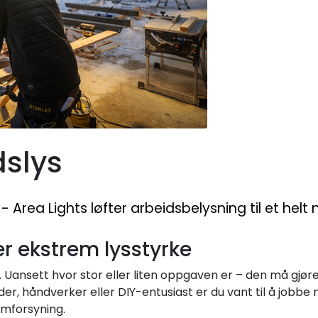
dslys
 Area Lights løfter arbeidsbelysning til et helt n
er ekstrem lysstyrke
t. Uansett hvor stor eller liten oppgaven er – den må gjøre
der, håndverker eller DIY-entusiast er du vant til å jobbe 
ømforsyning.