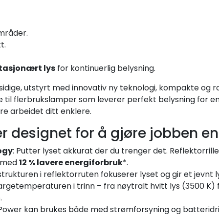
mråder.
t.
tasjonært lys
for kontinuerlig belysning.
sidige, utstyrt med innovativ ny teknologi, kompakte og r
re til flerbrukslamper som leverer perfekt belysning for e
øre arbeidet ditt enklere.
r designet for å gjøre jobben en
ogy
: Putter lyset akkurat der du trenger det. Reflektorril
med
12 % lavere energiforbruk
*.
strukturen i reflektorruten fokuserer lyset og gir et jevnt l
fargetemperaturen i trinn – fra nøytralt hvitt lys (3500 K)
.
Power kan brukes både med strømforsyning og batteridrift 