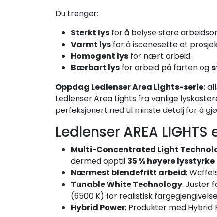
Du trenger:
Sterkt lys
for å belyse store arbeidso
Varmt lys
for å iscenesette et prosjek
Homogent lys
for nært arbeid.
Bærbart lys
for arbeid på farten og
s
Oppdag Ledlenser Area Lights-serie:
all
Ledlenser Area Lights fra vanlige lyskaste
perfeksjonert ned til minste detalj for å gj
Ledlenser AREA LIGHTS e
Multi-Concentrated Light Technol
dermed opptil
35 % høyere lysstyrke
Nærmest blendefritt arbeid
: Waffel
Tunable White Technology
: Juster 
(6500 K) for realistisk fargegjengivelse
Hybrid Power
: Produkter med Hybrid 