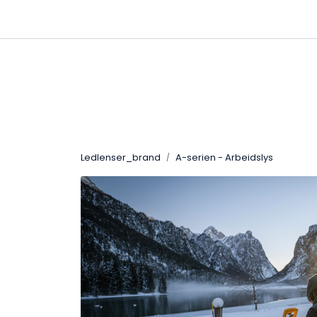
Skip to main content
|
|
Kanaler
Kontakta oss
Kataloge
Ledlenser_brand
A-serien - Arbeidslys