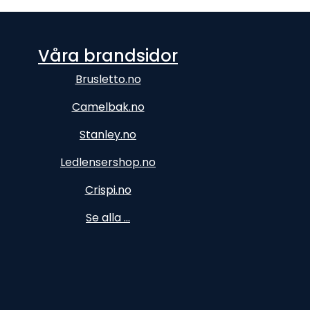
Våra brandsidor
Brusletto.no
Camelbak.no
Stanley.no
Ledlensershop.no
Crispi.no
Se alla ...