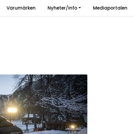
|
Varumärken
Nyheter/info
Mediaportalen
r
Vårt ansvar
Langu