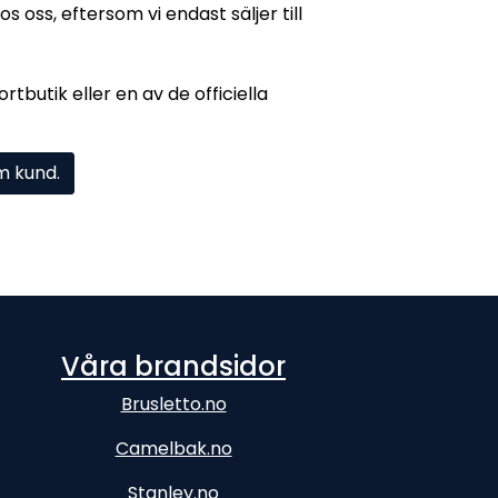
 oss, eftersom vi endast säljer till
tbutik eller en av de officiella
om kund.
Våra brandsidor
Brusletto.no
Camelbak.no
Stanley.no