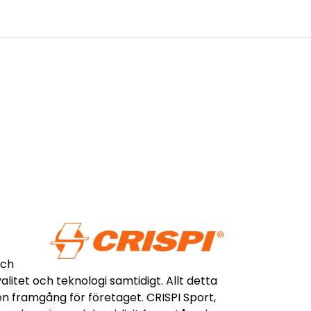
0
age
Kundservice
Favoriter
Logga in
och
itet och teknologi samtidigt. Allt detta
n framgång för företaget. CRISPI Sport,