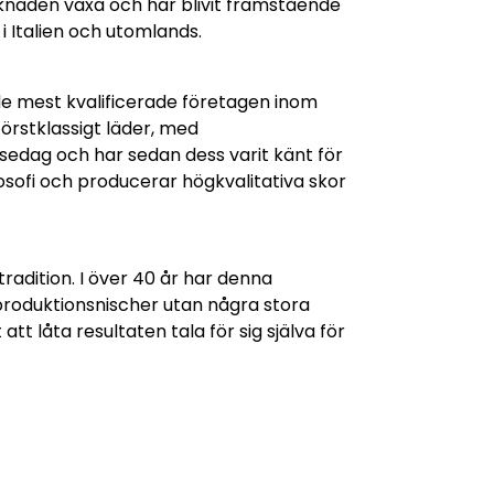
knaden växa och har blivit framstående
i Italien och utomlands.
 de mest kvalificerade företagen inom
örstklassigt läder, med
sedag och har sedan dess varit känt för
losofi och producerar högkvalitativa skor
radition. I över 40 år har denna
 produktionsnischer utan några stora
tt låta resultaten tala för sig själva för