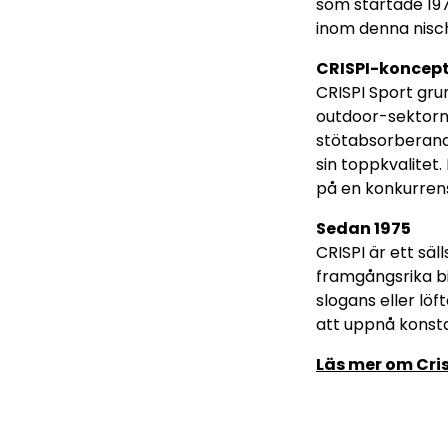
som startade 197
inom denna nisch
CRISPI-koncep
CRISPI Sport gru
outdoor-sektorn.
stötabsorberande
sin toppkvalitet.
på en konkurren
Sedan 1975
CRISPI är ett sä
framgångsrika bi
slogans eller löf
att uppnå konsta
Läs mer om Cris