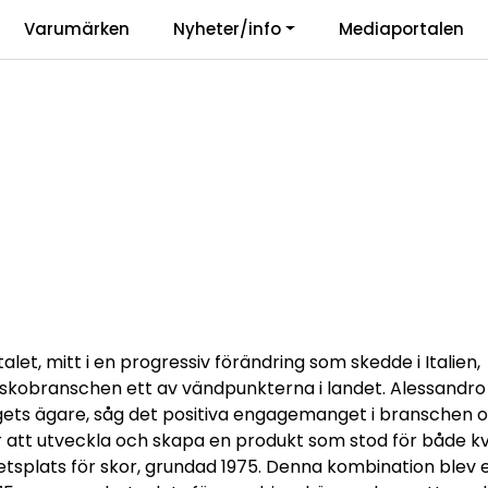
|
Varumärken
Nyheter/info
Mediaportalen
r
Vårt ansvar
Langu
talet, mitt i en progressiv förändring som skedde i Italien,
skobranschen ett av vändpunkterna i landet. Alessandro
gets ägare, såg det positiva engagemanget i branschen 
 att utveckla och skapa en produkt som stod för både kval
tsplats för skor, grundad 1975. Denna kombination blev e