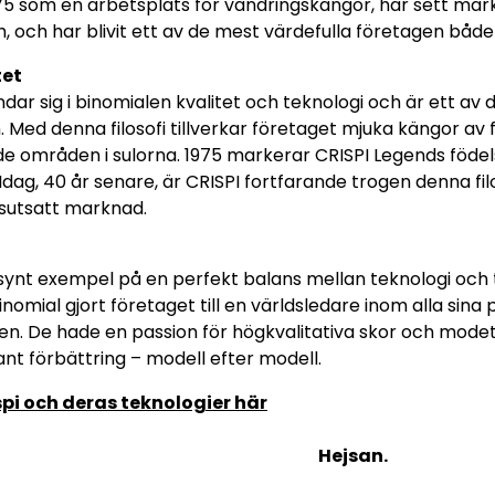
5 som en arbetsplats för vandringskängor, har sett mar
, och har blivit ett av de mest värdefulla företagen både 
tet
ndar sig i binomialen kvalitet och teknologi och är ett av
 Med denna filosofi tillverkar företaget mjuka kängor av f
 områden i sulorna. 1975 markerar CRISPI Legends födel
 Idag, 40 år senare, är CRISPI fortfarande trogen denna fi
sutsatt marknad.
llsynt exempel på en perfekt balans mellan teknologi och t
nomial gjort företaget till en världsledare inom alla sina
ten. De hade en passion för högkvalitativa skor och modet a
nt förbättring – modell efter modell.
pi och deras teknologier här
Hejsan.