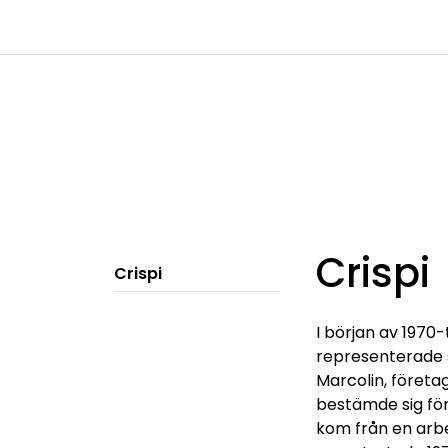
Skip to main content
|
|
Kanaler
Kontakta oss
Kataloge
Crispi
Crispi
I början av 1970-
representerade 
Marcolin, företa
bestämde sig för
kom från en arbe