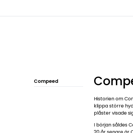
Skip to main content
|
|
Kanaler
Kontakta oss
Kataloge
Comp
Compeed
Historien om Com
klippa större hy
plåster visade si
I början såldes 
20 år senare är