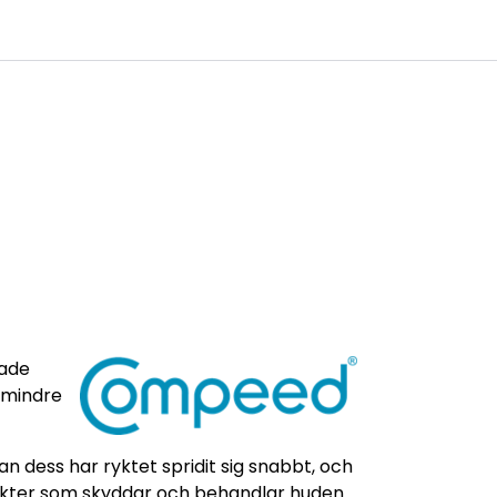
0
age
Kundservice
Favoriter
Logga in
jade
 mindre
n dess har ryktet spridit sig snabbt, och
ukter som skyddar och behandlar huden.