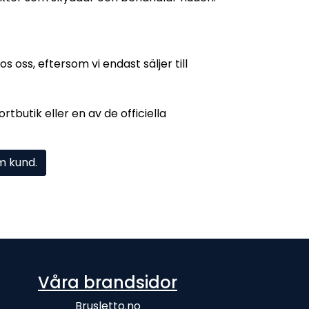
 oss, eftersom vi endast säljer till
tbutik eller en av de officiella
om kund.
Våra brandsidor
Brusletto.no