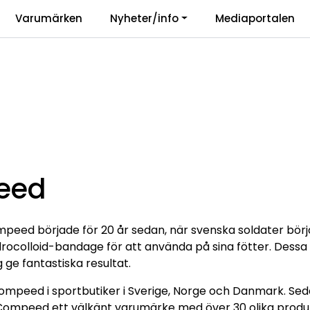
|
Varumärken
Nyheter/info
Mediaportalen
r
Vårt ansvar
Langu
eed
peed började för 20 år sedan, när svenska soldater bör
drocolloid-bandage för att använda på sina fötter. Dessa
g ge fantastiska resultat.
Compeed i sportbutiker i Sverige, Norge och Danmark. Seda
 Compeed ett välkänt varumärke med över 30 olika prod