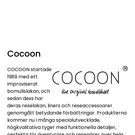
Skip to main content
Varumärken
Nyheter/info
Cocoon
Mediaportalen
COCOON startade
1989 med ett
improviserat
bomullslakan, och
sedan dess har
deras reselakan, liners och reseaccessoarer
genomgått betydande förbättringar. Produkterna
kommer nu i många specialutvecklade,
högkvalitativa tyger med funktionella detaljer,
perfekta för äventyrare och resenärer över hela