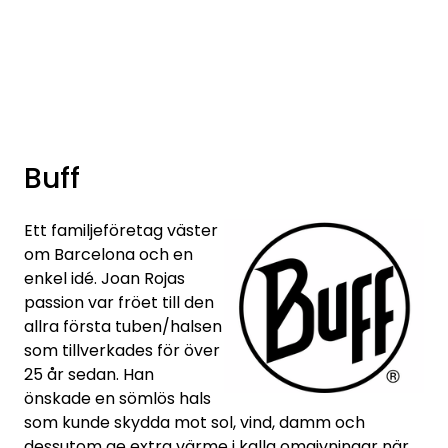
Skip to main content
Varumärken
Nyheter/info
Buff
Mediaportalen
Ett familjeföretag väster
om Barcelona och en
enkel idé. Joan Rojas
passion var fröet till den
allra första tuben/halsen
som tillverkades för över
25 år sedan. Han
önskade en sömlös hals
som kunde skydda mot sol, vind, damm och
dessutom ge extra värme i kalla omgivningar när